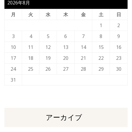
2026年8月
月
火
水
木
金
土
日
1
2
3
4
5
6
7
8
9
10
11
12
13
14
15
16
17
18
19
20
21
22
23
24
25
26
27
28
29
30
31
アーカイブ