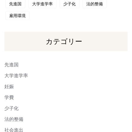
先進国
大学進学率
少子化
法的整備
雇用環境
カテゴリー
先進国
大学進学率
妊娠
学費
少子化
法的整備
社会進出